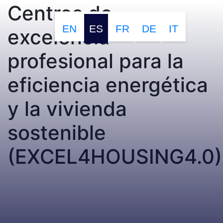
Centros de
EN
ES
FR
DE
IT
excelencia
profesional para la
eficiencia energética
y la vivienda
sostenible
(EXCEL4HOUSING4.0)