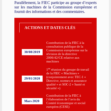
Parallèlement, la FIEC participe au groupe d’experts
sur les machines de la Commission européenne et
fournit des informations et des commentaires.
ACTIONS ET DATES CLÉS
Contribution de la FIEC à la
consultation publique de la
Commission européenne sur la
30/08/2019
révision de la directive
2006/42/CE relative aux
machines
re
1
réunion du groupe de travail
de la FIEC « Machines »
(conjointement avec TEC-1 «
29/01/2020
Directive, normes et assurance
qualité » et SOC-2 « Santé et
sécurité »)
Contribution de la FIEC à
l’élaboration de l’avis du
Mars 2020
Comité économique et social
européen (CESE)