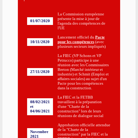
La Commission européenne
présente la mise à jour de
01/07/2020
l'agenda des compétences de
l'UE
Lancement officiel du
Pacte
10/11/2020
pour les compétences
(avec
plusieurs secteurs impliqués)
La FIEC (VP Schons et VP
Petrucco) participe à une
réunion avec les Commissaires
Breton (Marché intérieur et
27/11/2020
industrie) et Schmit (Emploi et
affaires sociales) au sujet d'un
Pacte pour les compétences
dans la construction.
La FIEC et la FETBB
08/02/2021
travaillent à la préparation
et
d'une "Charte de la
04/06/2021
construction" lors de leurs
réunions de dialogue social
Approbation officielle attendue
de la "Charte de la
Novembre
construction" par la FIEC et la
2021