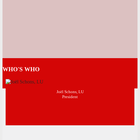
WHO'S WHO
Joël Schons, LU
President