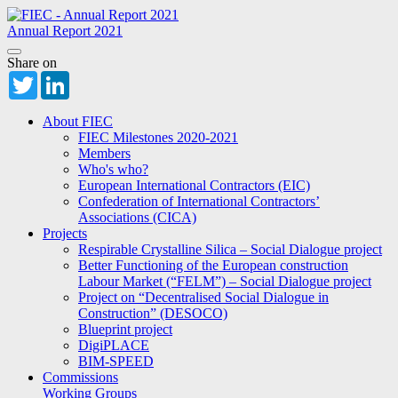
Annual Report 2021
Share on
Twitter
LinkedIn
About FIEC
FIEC Milestones 2020-2021
Members
Who's who?
European International Contractors (EIC)
Confederation of International Contractors’
Associations (CICA)
Projects
Respirable Crystalline Silica – Social Dialogue project
Better Functioning of the European construction
Labour Market (“FELM”) – Social Dialogue project
Project on “Decentralised Social Dialogue in
Construction” (DESOCO)
Blueprint project
DigiPLACE
BIM-SPEED
Commissions
Working Groups