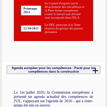
Le Comité d'experts sur le
détachement des travailleurs et
Printemps
la Plate-forme européenne
2021
contre le travail non déclaré
sont incorporés dans l'ELA
La FIEC participe à la 5ème
12/10/2021
réunion du groupe des parties
prenantes
Agenda européen pour les compétences - Pacte pour les
compétences dans la construction
Le 1er juillet 2020, la Commission européenne a
présenté un agenda actualisé des compétences de
l'UE, s'appuyant sur l'agenda de 2016 - qui a entre-
temps été mis en oeuvre.